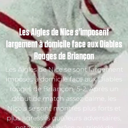
Les Aigles de Nice s’imposent
largement à domicile face aux Diables
Rouges de Briançon
Les Aigles de Nice se sont largement
imposés à domicile face aux Diables
rouges de Briançon, 5-2. Après un
début de match assez calme, les
Niçois se sont montrés plus forts et
plus agressifs que leurs adversaires,
notamment grâce au triplé de